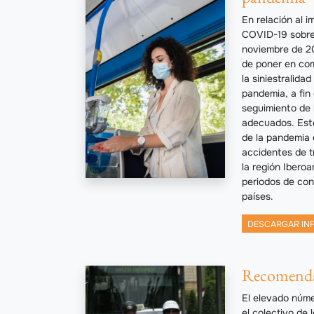
En relación al 
COVID-19 sobre l
noviembre de 20
de poner en com
la siniestralida
pandemia, a fin 
seguimiento de 
adecuados. Este
de la pandemia 
accidentes de t
la región Ibero
periodos de con
países.
DESCARGAR IN
Recomenda
El elevado núme
el colectivo de 