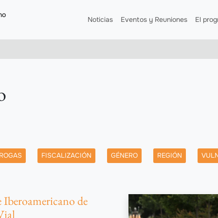
no
Navegación principal
Noticias
Eventos y Reuniones
El pro
o
ROGAS
FISCALIZACIÓN
GÉNERO
REGIÓN
VUL
 Iberoamericano de
Vial