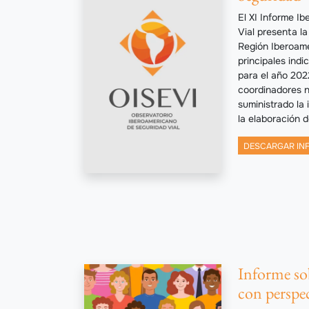
El XI Informe I
Vial presenta la
Región Iberoame
principales indi
para el año 202
coordinadores n
suministrado la
la elaboración 
DESCARGAR IN
Informe sob
con perspec