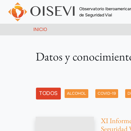
Pasar al contenido principal
Observatorio Iberoamerica
de Seguridad Vial
Ruta de navegación
INICIO
Datos y conocimient
Etiqueta
TODOS
ALCOHOL
COVID-19
D
XI Informe
Seguridad 