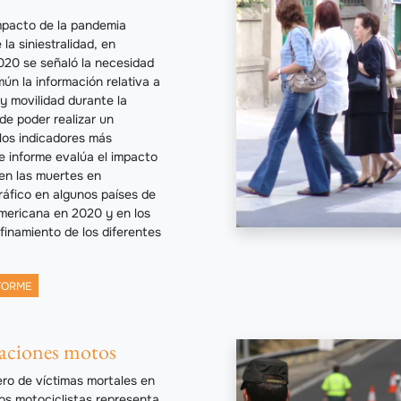
impacto de la pandemia
a siniestralidad, en
20 se señaló la necesidad
ún la información relativa a
d y movilidad durante la
de poder realizar un
los indicadores más
 informe evalúa el impacto
en las muertes en
ráfico en algunos países de
americana en 2020 y en los
finamiento de los diferentes
FORME
ciones motos
ro de víctimas mortales en
los motociclistas representa