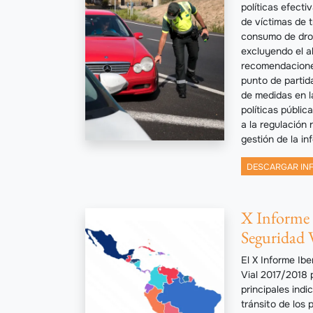
políticas efect
de víctimas de t
consumo de dro
excluyendo el a
recomendacione
punto de partida
de medidas en l
políticas públic
a la regulación 
gestión de la in
DESCARGAR IN
X Informe 
Seguridad 
El X Informe Ib
Vial 2017/2018 p
principales ind
tránsito de los 