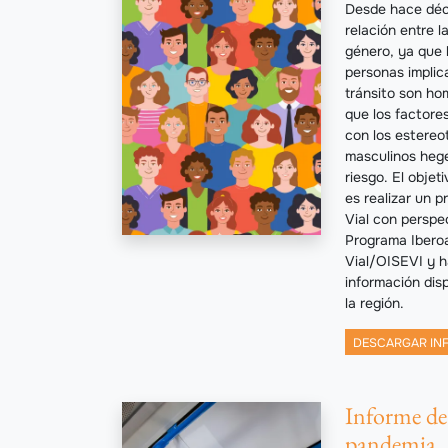
Desde hace déc
relación entre la
género, ya que 
personas implica
tránsito son h
que los factore
con los estereot
masculinos heg
riesgo. El objet
es realizar un p
Vial con perspe
Programa Ibero
Vial/OISEVI y ha
información dis
la región.
DESCARGAR IN
Informe de 
pandemia