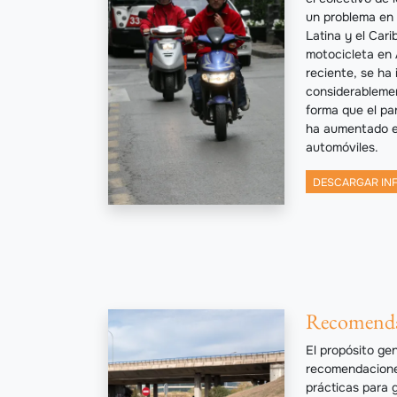
un problema en 
Latina y el Cari
motocicleta en 
reciente, se ha
considerablemen
forma que el pa
ha aumentado el
automóviles.
DESCARGAR IN
Recomenda
El propósito ge
recomendaciones
prácticas para g