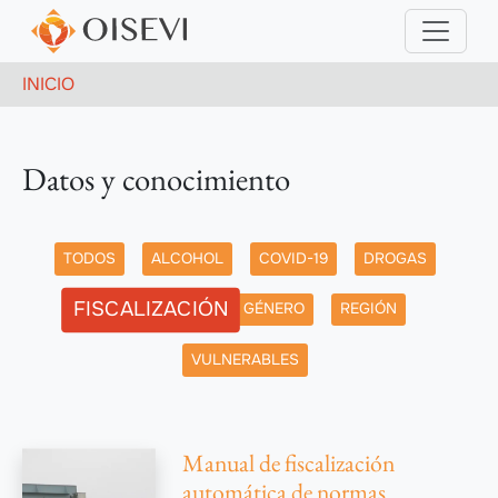
Pasar al contenido principal
Ruta de navegación
INICIO
Datos y conocimiento
Etiqueta
TODOS
ALCOHOL
COVID-19
DROGAS
FISCALIZACIÓN
GÉNERO
REGIÓN
VULNERABLES
Manual de fiscalización
automática de normas