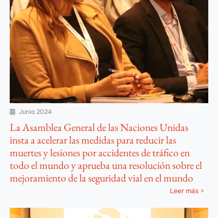
Junio 2024

La Asamblea General de las Naciones Unidas
insta a acelerar las medidas para reducir las
muertes y lesiones por accidentes de tráfico en
todo el mundo y aprueba una resolución sobre el
mejoramiento de la seguridad vial en el mundo
Leer más >