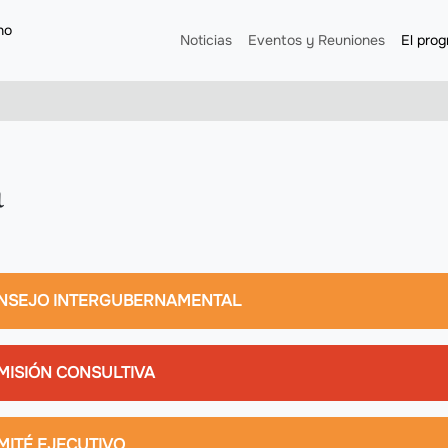
no
Navegación principal
Noticias
Eventos y Reuniones
El pro
a
egación principal
NSEJO INTERGUBERNAMENTAL
MISIÓN CONSULTIVA
MITÉ EJECUTIVO