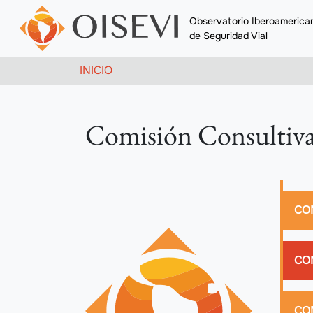
Pasar al contenido principal
Observatorio Iberoamerica
de Seguridad Vial
Ruta de navegación
INICIO
Comisión Consultiv
Nav
CO
CO
CO